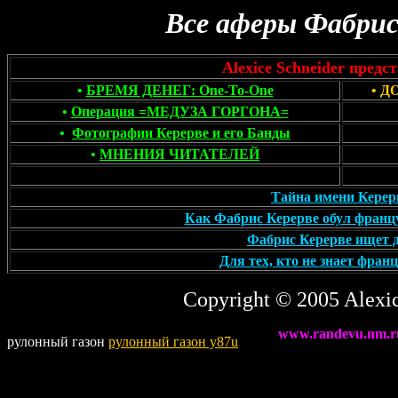
Все аферы Фабрис
Alexice Schneider предст
•
БРЕМЯ ДЕНЕГ: One-To-One
• 
•
Операция =МЕДУЗА ГОРГОНА=
•
Фотографии Керерве и его Банды
•
МНЕНИЯ
ЧИТАТЕЛЕЙ
Тайна имени Керер
Как Фабрис Керерве обул францу
Фабрис Керерве ищет 
Для тех, кто не знает франц
Copyright © 2005 Alexi
www.randevu.nm.r
рулонный газон
рулонный газон y87u
Алексис Шнайдер