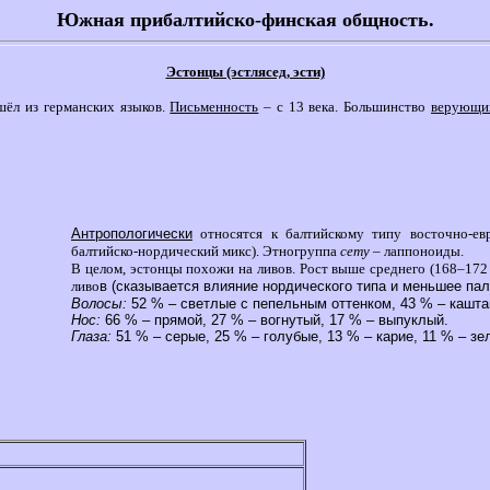
Южная прибалтийско-финская общность.
Эстонцы (эстлясед, эсти)
ёл из германских языков.
Письменность
– с 13 века. Большинство
верующи
Антропологически
относятся к балтийскому типу восточно-ев
балтийско-нордический микс). Этногруппа
сету
– лаппоноиды.
В целом, эстонцы похожи на ливов. Рост выше среднего (168–172 
ливо
в (сказывается влияние нордического типа и меньшее пал
Волосы:
52 % – светлые с пепельным оттенком, 43 % – кашта
Нос:
66 % – прямой, 27 % – вогнутый, 17 % – выпуклый.
Глаза:
51 % – серые, 25 % – голубые, 13 % – карие, 11 % – зе