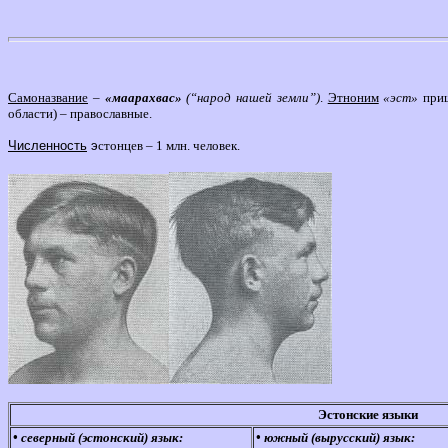
Самоназвание
–
«маарахвас»
(“народ нашей земли”)
.
Этноним
«эст»
приш
области) – православные.
Численность
э
стонцев – 1 млн. человек.
Эстонские языки
• северный (эстонский) язык:
• южный (вырусский) язык: