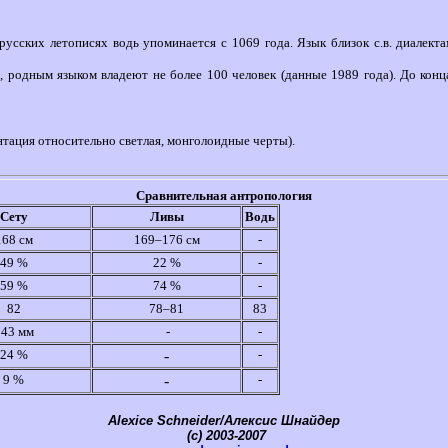
русских летописях водь упоминается с 1069 года. Язык близок с.в. диалект
 родным языком владеют не более 100 человек (данные 1989 года). До конца 
нтация относительно светлая, монголоидные черты).
Сравнительная антропология
Сету
Ливы
Водь
168 см
169–176 см
-
49 %
22 %
-
59 %
74 %
-
82
78–81
83
143 мм
-
-
24 %
-
-
9 %
-
-
Alexice Schneider/Алексис Шнайдер
(c) 2003-2007