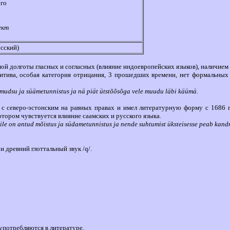
ого
ект
усский)
ой долготы гласных и согласных (влияние индоевропейских языков), наличием
итива, особая категория отрицания, 3 прошедших времени, нет формальных 
 mudsu ja süämetunnistus ja nä piät ütstõõsõga vele muudu läbi käümä.
 с северо-эстонским на равных правах и имел литературную форму с 1686 
котором чувствуется влияние саамских и русского языка.
ile on antud mõistus ja südametunnistus ja nende suhtumist üksteisesse peab kan
и древний глоттальный звук /q/.
 употребляются в литературе.