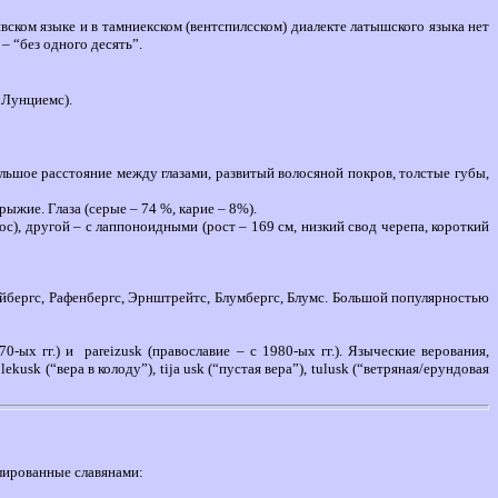
вском языке и в тамниекском (вентспилсском) диалекте латышского языка нет
– “без одного десять”.
 Лунциемс).
ольшое расстояние между глазами, развитый волосяной покров, толстые губы,
ыжие. Глаза (серые – 74 %, карие – 8%).
с), другой – с лаппоноидными (рост – 169 см, низкий свод черепа, короткий
йбергс, Рафенбергс, Эрнштрейтс, Блумбергс, Блумс. Большой популярностью
870-ых гг.) и pareizusk (православие – с 1980-ых гг.). Языческие верования,
ekusk (“вера в колоду”), tija usk (“пустая вера”), tulusk (“ветряная/ерундовая
илированные славянами: