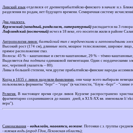
Ливский язык
отделился от древнеприбалтийско-финского в начале н.э. Ближ
разделения по родам, нет будущего времени.
Семиричная систему исчислений. 
Два диалекта.
Курземский (западный, рандалист, литературный)
распадается на 3 говора
Лифляндский (восточный)
исчез в 18 веке, его носители жили в районе Сала
Антропология ливов:
балтийский тип с нордическими и лаппоноидными эл
Высокий рост (174 см), длинные ноги, мощное телосложение, широкое лицо, 
прямое расположение глаз.
Волосы: 45 % – каштановые и светло-каштановые, 29 % – тёмно-каштановые, 1
Выделяется
два подтипа
одинаковой пигментации. Один с нордическими элем
нос, черепной указатель – 80).
Ливы в большей степени, чем другие прибалтийско-финские народы ассимили
Когда в 1835 г. ливов наделяли фамилиями
, они чаще всего выбирали немец
пользовались форманты “берг” – “гора” (в частности, “блум –берг” - “синие 
Религия.
В настоящее время среди ливов Курземе распространено христиан
фрагментарно сохранившиеся до наших дней, в Х1Х-ХХ вв. именовали li`ek
вера”).
Самоназвания
–
вадьялайн, маавятси, вожане
. Потомки с.з. группы средне
- южная водь (город Гдов, Псковская область);