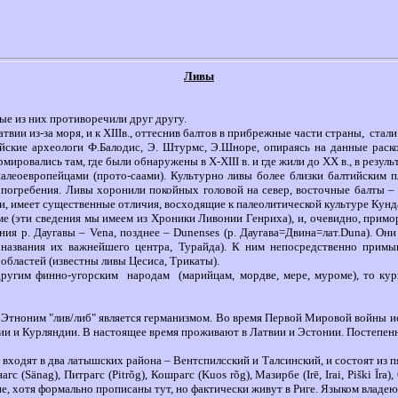
Ливы
ые из них противоречили друг другу.
вии из-за моря, и к Х
III
в., оттеснив балтов в прибрежные части страны,
стали
йские археологи Ф.Балодис, Э. Штурмс, Э.Шноре, опираясь на данные раско
рмировались там, где были обнаружены в Х-Х
III
в. и где жили до ХХ в., в резу
палеоевропейцами (прото-саами). Культурно ливы более близки балтийским п
я погребения. Ливы хоронили покойных головой на север, восточные балты –
ми, имеет существенные отличия, восходящие к палеолитической культуре Кунд
е (эти сведения мы имеем из Хроники Ливонии Генриха), и, очевидно, прим
вания р. Даугавы – Vena, позднее – Dunenses (р. Даугава=Двина=лат.Duna). О
т названия их важнейшего центра, Турайда). К ним непосредственно примы
областей (известны ливы Цесиса, Трикаты).
другим финно-угорским
народам
(марийцам, мордве, мере, муроме), то ку
. Этноним "лив/либ" является германизмом. Во время Первой Мировой войны 
нии и Курляндии. В настоящее время проживают в Латвии и Эстонии. Постепе
входят в два латышских района – Вентспилсский и Талсинский, и состоят из пя
нагс
(
Sänag)
, Питрагс
(Pitrõg)
, Кошрагс
(Kuo
s
rõg)
, Мазирбе
(Irē
,
Irai, Piški Īra),
е, хотя формально прописаны тут, но фактически живут в Риге.
Языком владеют