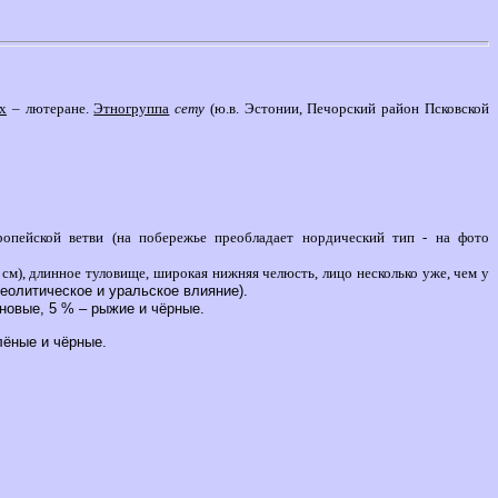
х
– лютеране.
Этногруппа
сету
(ю.в. Эстонии, Печорский район Псковской
ропейской ветви (на побережье преобладает нордический тип - на фото
см), длинное туловище, широкая нижняя челюсть, лицо несколько уже, чем у
еолитическое и уральское влияние).
новые, 5 % – рыжие и чёрные.
лёные и чёрные.