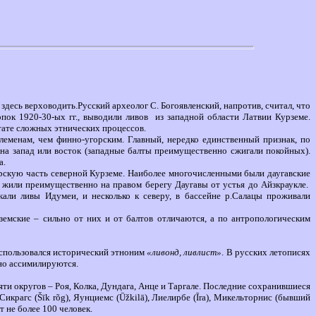
 здесь верховодить.Русский археолог С. Богоявленский, напротив, считал, что
пок 1920-30-ых гг., выводили ливов
из западной области Латвии Курземе.
льтате сложных этнических процессов.
леменам, чем финно-угорским. Главный, нередко единственный признак, по
 на запад или восток (западные балты преимущественно сжигали покойных).
а.
орскую часть северной Курземе. Наиболее многочисленными были даугавские
ни жили преимущественно на правом берегу Даугавы от устья до Айзкраукле.
кали ливы Идумеи, и несколько к северу, в бассейне р.Салацы проживали
рземские – сильно от них и от балтов отличаются, а по антропологическим
использовался исторический этноним
«ливонд, ливлист»
. В русских летописях
нно ассимилируются.
ти округов – Роя, Колка, Дундага, Анце и Таргале. Последние сохранившиеся
Сикрагс
(Šīk rõg)
, Яунциемс
(Ūžkilā)
, Лиелирбе
(Īra)
, Микельторнис (бывший
 не более 100 человек.