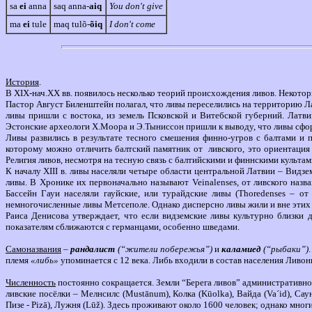
sa
ei
anna
saq anna-
aiq
You don't give
ma
ei
tule
maq tulõ-
õiq
I don't come
История
.
В Х
I
Х-нач.ХХ вв. появилось несколько теорий происхождения ливов. Некотор
Пастор Август Биленштейн полагал, что ливы переселились на территорию Лат
ливы пришли с востока, из земель Псковской и Витебской губерний.
Латви
Эстонские археологи Х.Моора и Э.Тыниссон пришли к выводу, что ливы сфо
Ливы развились в результате тесного смешения финно-угров с балтами и 
которому можно отличить балтский памятник от
ливского, это ориентаци
Религия ливов, несмотря на тесную связь с балтийскими и финнскими культа
К началу Х
III
в. ливы населяли четыре области
центральной Латвии – Видзем
ливы. В Хронике их первоначально называют
Veinalenses, от ливского наз
Бассейн Гауи населяли гауйские, или турайдские ливы (Thoredenses – о
немногочисленные ливы Метсеполе. Однако дисперсно ливы жили и вне этих 
Раиса Денисова
утверждает, что если видземские ливы культурно близки 
показателям сближаются с германцами, особенно шведами.
Самоназвания
–
рандалист
(“жители побережья”)
и
каламиед
(“рыбаки”)
племя
«либь»
упоминается с 12 века. Либь входили в состав населения Ливо
Численность
постоянно сокращается. Земли “Берега ливов” административно 
ливские посёлки – Мелнсилс (
Mustānum)
, Колка
(Kūolka)
, Вайда
(Va´id)
, Сау
Пизе
- Pizā
), Лужня
(Lūž)
. Здесь проживают около 1600 человек; однако многи