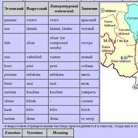
Литературный
Эстонский
Вырусский
Значение
эстонский
punane
verrev
verev
красный
soe
lämmi
lämmi, lämbe
теплый
sõsar- (in
õde
sõsar
compound
сестра
words)
uus
vahtsõnõ
vastne
новый
koer
pini
peni
собака
pesema
mõskma
mõskma
мыть
hunt
susi
susi
волк
surema
kuulma
koolma
умирать
sõstar
hõrak
-
currant
kask
kõiv
kõiv
birch
nutma
ikma
ikma
to weep
- в вырусском отрицательная частица присоединяется к глаголу, тогда как в э
Estonian
Vyronian
Meaning