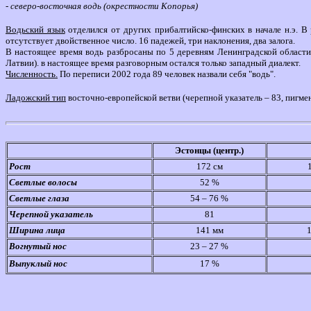
- северо-восточная водь (окрестности Копорья)
Водьский язык
отделился от других прибалтийско-финских в начале н.э. В 
отсутствует двойственное число. 16 падежей, три наклонения, два залога.
В настоящее время водь разбросаны по 5 деревням Ленинградской области,
Латвии). в настоящее время разговорным остался только западный диалект.
Численность.
По переписи 2002 года 89 человек назвали себя "водь".
Ладожский тип
восточно-европейской ветви (черепной указатель – 83, пигме
Эстонцы (центр.)
Рост
172 см
Светлые волосы
52 %
Светлые глаза
54 – 76 %
Черепной указатель
81
Ширина лица
141 мм
Вогнутый нос
23 – 27 %
Выпуклый нос
17 %