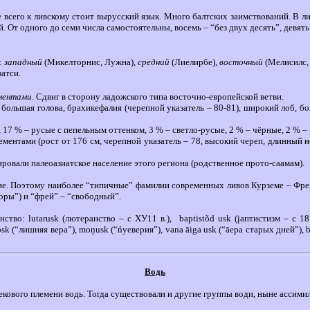
е всего к ливскому стоит вырусский язык. Много балтских заимствований.
В ли
От одного до семи числа самостоятельны, восемь – “без двух десять”, девять 
:
западный
(Микелторнис, Лужна),
средний
(Лиелирбе),
восточный
(Мелисилс,
ватси.
ементами
. Сдвиг в сторону ладожского типа восточно-европейской ветви.
большая голова, брахикефалия (черепной указатель – 80-81), широкий лоб, б
7 % – русые с пепельным оттенком, 3 % – светло-русые, 2 % – чёрные, 2 % – р
ентами (рост от 176 см, черепной указатель – 78, высокий череп, длинный но
ровали палеоазиатское население этого региона (родственное прото-саамам).
кие. Поэтому наиболее “типичные” фамилии современных ливов Курземе – Фре
горы”) и “фрей” – “свободный”.
ство: lutarusk (лютеранство – с ХУ11 в.),
baptistõd usk (įаптистизм – с 1
osk
(“лишняя вера”),
moņusk (“ńуеверия”), vana āiga usk (“āера старых дней”), bl
Водь
векового племени водь. Тогда существовали и другие группы води, ныне ассим