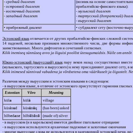
- средний диалект
(возник на основе самостоятельн
- островной диалект
прибалтийско-финского языка):
- восточный диалект
- мулькский диалект
- западный диалект
- тартусский (допратский) диал
- вырусский диалект
• прибрежный диалект
• субдиалект сету (восточно-выр
Эстонский язык
отличается от других прибалтийско-финских сложной систем
14 падежей, несколько признаков множественного числа, две формы инфин
заимствованных. Много дифтонгов и сочетаний согласных.
Kõik inemiseq sünnüseq avvo ja õiguisi poolõst ütesugumaidsis. Näile om annõt
Южно-эстонский (вырусский) язык
пару веков назад сосуществовал вместе
(мулькского, тартусского и вырусского) к нему присодиняют диалект сету, в 
Kõik inimesed sünnivad vabadena ja võrdsetena oma väärikuselt ja õigustelt. Ne
Различия между вырусским и эстонским языками в следующем:
- в вырусском языке, в отличие от эстонского присутствует гармония гласных 
Estonian
Võro
Meaning
kül
a
kül
ä
village
küs
i
n
u
d
küs
ü
n
ü
q
(has been) asked
hõb
e
d
a
n
e
hõb
õ
h
õ
n
õ
(made of) silver
- в вырусском (и в карельском) имеется двойное глагольное отрицание
- в вырусском используются архаичные падежные и залоговые окончания
- многие вырусские слова не используются в разговорной эстонской речи, но