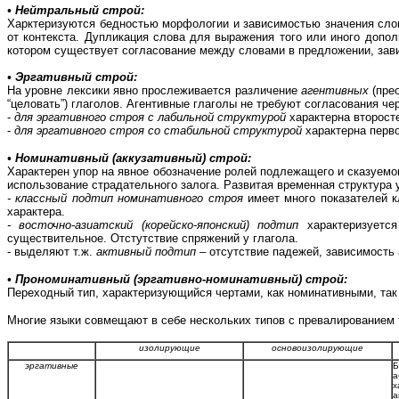
• Нейтральный строй:
Харктеризуются бедностью морфологии и зависимостью значения слова
от контекста. Дупликация слова для выражения того или иного допо
котором существует согласование между словами в предложении, зави
• Эргативный строй:
На уровне лексики явно прослеживается различение
агентивных
(пре
“целовать”) глаголов. Агентивные глаголы не требуют согласования ч
-
для эргативного строя с лабильной структурой
характерна второст
-
для эргативного строя со стабильной структурой
характерна перв
• Номинативный (аккузативный) строй:
Характерен упор на явное обозначение ролей подлежащего и сказуемо
использование страдательного залога. Развитая временная структура у
- классный подтип номинативного строя
имеет много показателей к
характера.
- восточно-азиатский (корейско-японский) подтип
характеризуется
существительное. Отстутствие спряжений у глагола.
- выделяют т.ж.
активный подтип
– отсутствие падежей, зависимость 
• Прономинативный (эргативно-номинативный) строй:
Переходный тип, характеризующийся чертами, как номинативными, так
Многие языки совмещают в себе нескольких типов с превалированием т
изолирующие
основоизолирующие
эргативные
Б
а
х
а