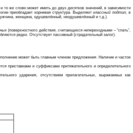
и то же слово может иметь до двух десятков значений, в зависимости
ологии преобладает корневая структура. Выделяют
классный подтип,
в
мужчина, женщина, одушевлённый, неодушевлённый и т.д.).
ных
(поверхностного действия, считающихся непереходными – “спать”,
ебляются редко. Отсутствует пассивный (страдательный залог).
Дополнение может быть главным членом предложения. Наличие и частое
уется приставками и суффиксами притяжательного и определительного
тельного ударения, отсутствием прилагательных, выражаемых как