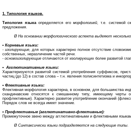
1. Типология языков.
Типология языка
определяется его
морфологией
, т.е. системой 
предложения.
Ø
На основании морфологического аспекта выдеяют несколько
•
Корневые языки:
- изолирующие
, для которых характерно полное отсутствие словоиз
собственных, неразличение частей речи.
-
основоизолирующие
отличаются от изолирующих более развитой гла
• Агглютинативные языки:
Характеризуются развитой системой употребления суффиксов, прис
частиц (до 12) в состав слова – т.н. явления полисинтетизма и инкорп
• Флективные языки:
Флективная морфология характерна, в основном, для большинства индое
скандинавские относятся к смешанному типу, имеющему черты ос
профлективные). Характерно развитое употребление окончаний (флекси
Порядок слов не всегда имеет значение.
• Профлективные (агглютинативно-флективные):
Промежуточное звено между агглютинативными и флективными языками.
Ø
Синтаксически языки подразделяются на следующие типы.