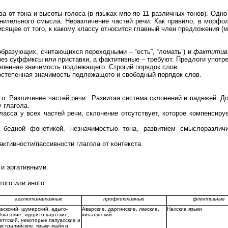
 от тона и высоты голоса (в языках мяо-яо 11 различных тонов). Одно 
лнительного смысла. Неразличение частей речи. Как правило, в морф
сящее от того, к какому классу относится главный член предложения (
образующих, считающихся переходными – “есть”, “ломать”) и
фактитив
ерез суффиксы или приставки, а фактитивные – требуют. Предлоги употр
епенная значимость подлежащего. Строгий порядок слов.
остепенная значимость подлежащего и свободный порядок слов.
го. Различение частей речи. Развитая система склонений и падежей. 
 глагола.
ласса у всех частей речи, склонение отсутствует, которое компенсир
 бедной фонетикой, незначимостью тона, развитием смыслоразличи
активности/пассивности глагола от контекста.
 и эргативными.
ого или иного.
агглютинативные
профлективные
флективные
аскский, шумерский, адыго-
Аварские, даргинские, лакские,
Нахские языки
бхазские, хуррито-уартские,
хиналугский
аттский, некоторые папуасские и
встралийские, языки майя и