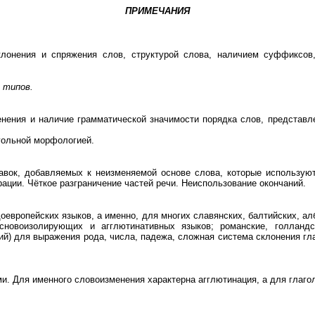
ПРИМЕЧАНИЯ
склонения и спряжения слов, структурой слова, наличием суффиксо
 типов.
менения и наличие грамматической значимости порядка слов, представ
гольной морфологией.
тавок, добавляемых к неизменяемой основе слова, которые использую
орации. Чёткое разграничение частей речи. Неиспользование окончаний.
вропейских языков, а именно, для многих славянских, балтийских, алба
новоизолирующих и агглютинативных языков; романские, голландск
й) для выражения рода, числа, падежа, сложная система склонения гла
 Для именного словоизменения характерна агглютинация, а для глагол