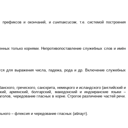
в, префиксов и окончаний, и
синтаксисом
, т.е. системой построения
ленных только корнями. Непротивопоставление служебных слов и имён
тся для выражения числа, падежа, рода и др. Включение служебных
нского, греческого, санскрита, немецкого и исландского (английский и
ий, армянский, болгарский, македонский и индоиранские языки –
голов, чередование гласных в корне. Строгое различение частей речи.
ьного – флексия и чередование гласных (аблаут).