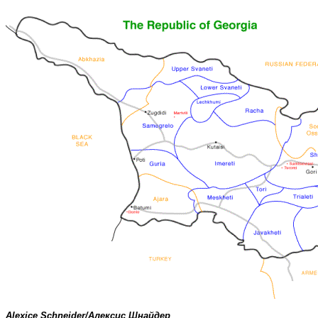
Alexice Schneider/Алексис Шнайдер