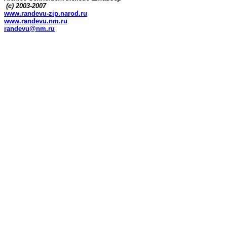
(c) 2003-2007
www.randevu-zip.narod.ru
www.randevu.nm.ru
randevu@nm.ru